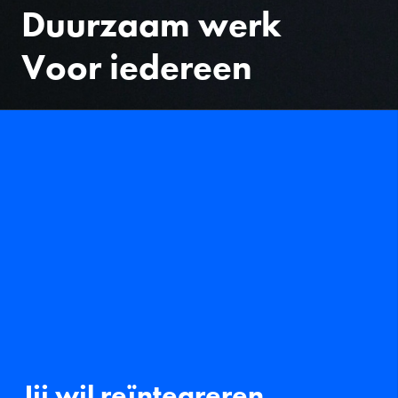
Duurzaam werk
Voor iedereen
Jij wil reïntegreren